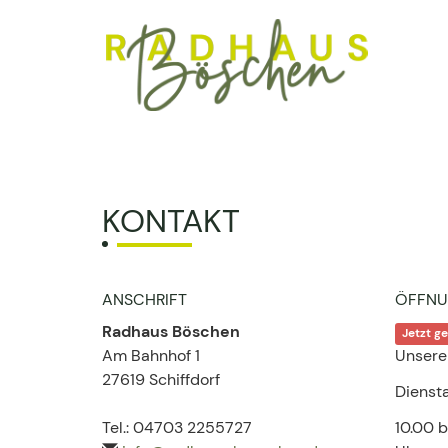
KONTAKT
ANSCHRIFT
ÖFFNU
Radhaus Böschen
Jetzt g
Am Bahnhof 1
Unsere
27619 Schiffdorf
Diensta
Tel.: 04703 2255727
10.00 b