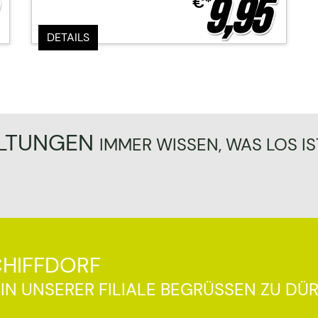
0
9,95
€*
DETAILS
LTUNGEN
IMMER WISSEN, WAS LOS IS
CHIFFDORF
IN UNSERER FILIALE BEGRÜSSEN ZU DÜR