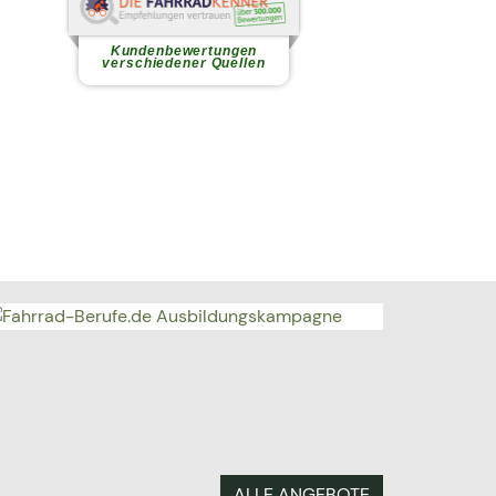
Gabriele
Immer freundlich und kompetent
werde ich hier bei Kauf
,Service...
weiterlesen
Kundenbewertungen
verschiedener Quellen
ALLE ANGEBOTE