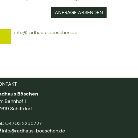
ANFRAGE ABSENDEN
info@radhaus-boeschen.de
ONTAKT
adhaus Böschen
m Bahnhof 1
7619 Schiffdorf
el.: 04703 2255727
info@radhaus-boeschen.de