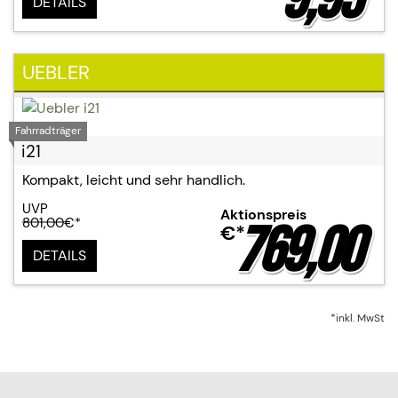
DETAILS
UEBLER
Fahrradträger
i21
Kompakt, leicht und sehr handlich.
UVP
Aktionspreis
801,00
€*
769,00
€*
DETAILS
*inkl. MwSt