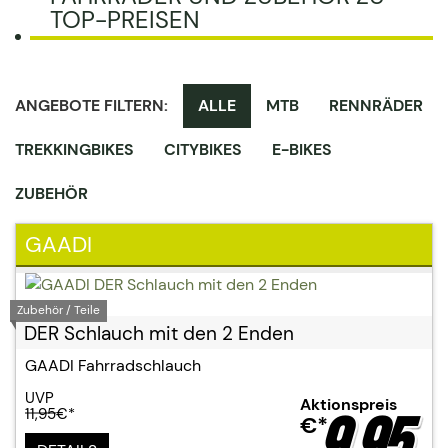
TOP-PREISEN
ANGEBOTE FILTERN:
ALLE
MTB
RENNRÄDER
TREKKINGBIKES
CITYBIKES
E-BIKES
ZUBEHÖR
GAADI
Zubehör / Teile
DER Schlauch mit den 2 Enden
GAADI Fahrradschlauch
UVP
Aktionspreis
11,95
€*
9,95
€*